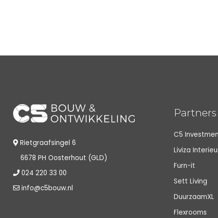
Partners
C5 Investme
Rietgraafsingel 6
Liviza Interie
6678 PH Oosterhout (GLD)
Furn-it
024 220 33 00
Sett Living
info@c5bouw.nl
DuurzaamXL
Flexrooms